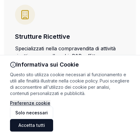
Strutture Ricettive
Specializzati nella compravendita di attività
ricettive come alberghi, B&B, affittacamere e
case vacanza in tutta Roma.
Informativa sui Cookie
Questo sito utilizza cookie necessari al funzionamento e
Valutazione professionale dell'attività
utili alle finalità illustrate nella cookie policy. Puoi scegliere
Assistenza burocratica e legale
di acconsentire all'utilizzo dei cookie per analisi,
contenuti personalizzati e pubblicità.
Ottimizzazione del potenziale di guadagno
Preferenze cookie
Solo necessari
Scopri le strutture ricettive
Accetta tutti